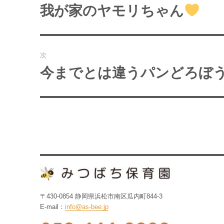
稿
我が家のヤモリちゃん
過
去
ナ
の
ビ
投
次
稿:
ゲ
今までとは違うパンどろぼ
次
の
ー
投
シ
稿:
ョ
ン
〒430-0854 静岡県浜松市南区瓜内町844-3
E-mail：
info@as-bee.jp