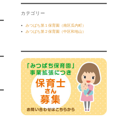
カテゴリー
みつばち第１保育園（南区瓜内町）
みつばち第２保育園（中区和地山）