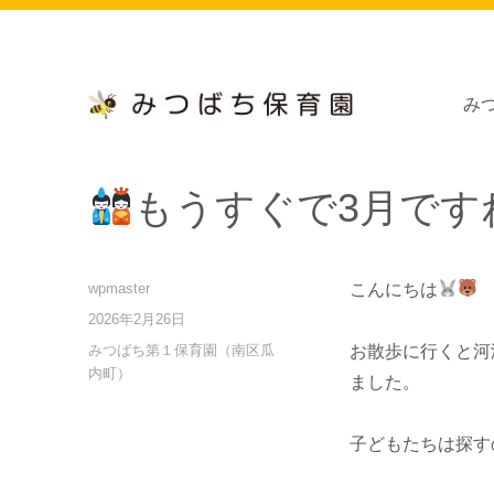
み
小規模保育施設、病児・病後児保育施設、浜松市南区瓜内町
浜松市認定 「みつばち保育
もうすぐで3月です
投
wpmaster
こんにちは
稿
投
2026年2月26日
者
稿
カ
みつばち第１保育園（南区瓜
お散歩に行くと河
日:
テ
内町）
ました。
ゴ
リ
ー
子どもたちは探す