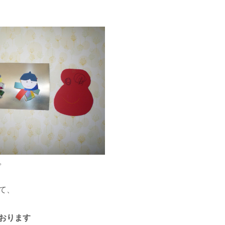
。
て、
おります