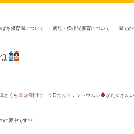
つばち保育園について
病児・病後児保育について
園での
園」
ね
津さくら
が満開で、今日なんてテントウムシ
がたくさん
のに夢中です