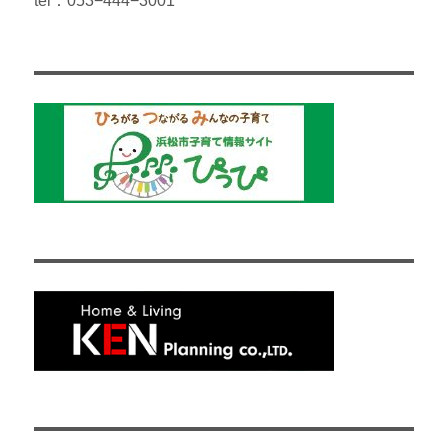
tel：053−444−3001