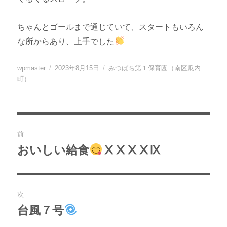
ちゃんとゴールまで通じていて、スタートもいろん
な所からあり、上手でした
投
投
カ
wpmaster
2023年8月15日
みつばち第１保育園（南区瓜内
稿
稿
テ
町）
者
日:
ゴ
リ
ー
投
前
稿
おいしい給食
ⅩⅩⅩⅩⅨ
過
去
ナ
の
ビ
投
次
稿:
ゲ
台風７号
次
の