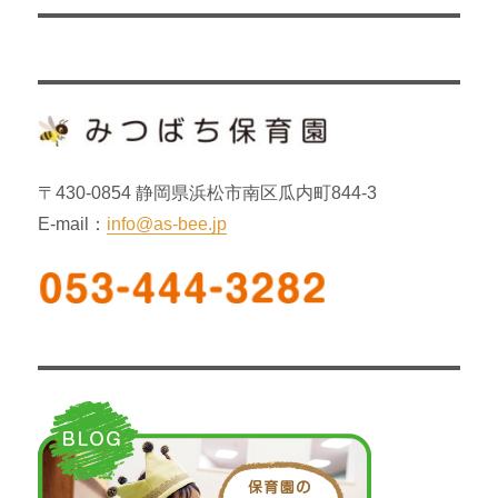
ー
投
シ
稿:
ョ
ン
〒430-0854 静岡県浜松市南区瓜内町844-3
E-mail：
info@as-bee.jp