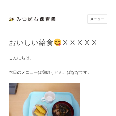
メニュー
浜松市認定 「みつばち保育園」
おいしい給食
ⅩⅩⅩⅩⅩ
こんにちは。
本日のメニューは鶏肉うどん、ばななです。