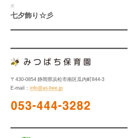
ビ
投
次
稿:
ゲ
七夕飾り☆彡
次
の
ー
投
シ
稿:
ョ
ン
〒430-0854 静岡県浜松市南区瓜内町844-3
E-mail：
info@as-bee.jp