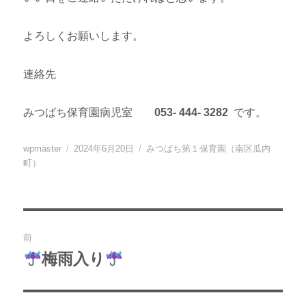
よろしくお願いします。
連絡先
みつばち保育園病児室
053- 444- 3282
です。
投
投
カ
wpmaster
2024年6月20日
みつばち第１保育園（南区瓜内
稿
稿
テ
町）
者
日:
ゴ
リ
ー
投
前
稿
梅雨入り
過
去
ナ
の