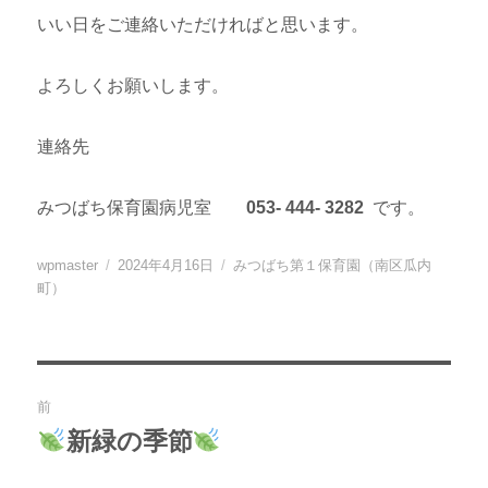
いい日をご連絡いただければと思います。
よろしくお願いします。
連絡先
みつばち保育園病児室
053- 444- 3282
です。
投
投
カ
wpmaster
2024年4月16日
みつばち第１保育園（南区瓜内
稿
稿
テ
町）
者
日:
ゴ
リ
ー
投
前
稿
新緑の季節
過
去
ナ