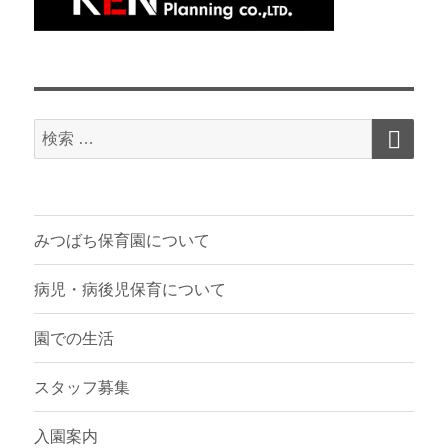
検
検
索
索
対
象:
みつばち保育園について
病児・病後児保育について
園での生活
スタッフ募集
入園案内