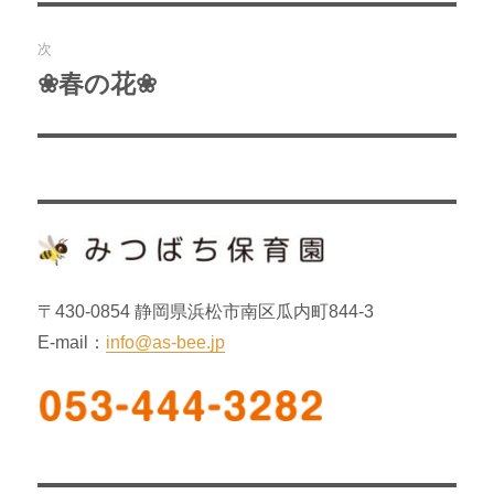
の
ビ
投
次
稿:
ゲ
❀春の花❀
次
の
ー
投
シ
稿:
ョ
ン
〒430-0854 静岡県浜松市南区瓜内町844-3
E-mail：
info@as-bee.jp