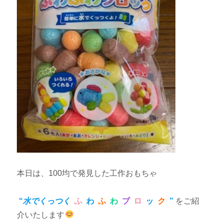
本日は、100均で発見した工作おもちゃ
“
水でくっつく
ふ
わ
ふ
わ
ブ
ロ
ッ
ク
”
をご紹
介いたします