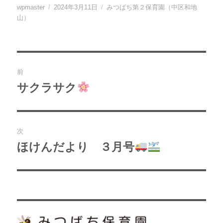
投
投
カ
wpmaster
2024年3月11日
みつばち第２保育園（中区和地
稿
稿
テ
山）
者
日:
ゴ
リ
ー
投
前
稿
サクラサク
過
去
ナ
の
ビ
投
次
稿:
ゲ
ほけんだより ３月号
次
の
ー
投
シ
稿:
ョ