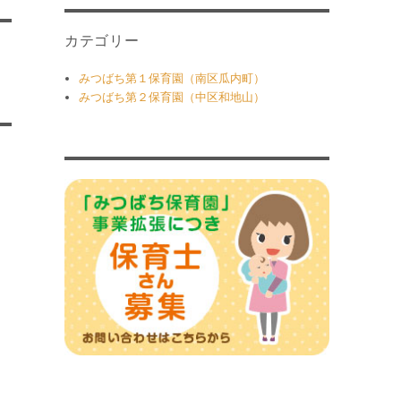
カテゴリー
みつばち第１保育園（南区瓜内町）
みつばち第２保育園（中区和地山）