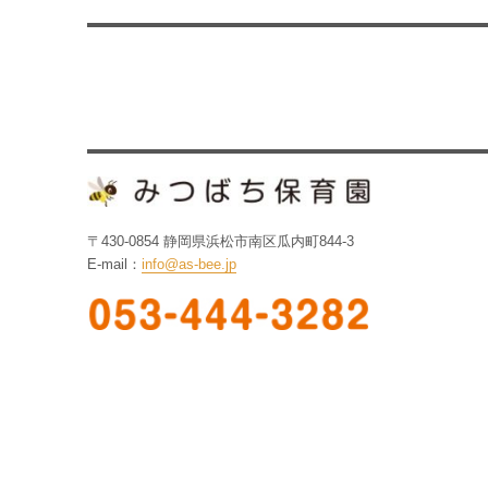
ー
投
シ
稿:
ョ
ン
〒430-0854 静岡県浜松市南区瓜内町844-3
E-mail：
info@as-bee.jp