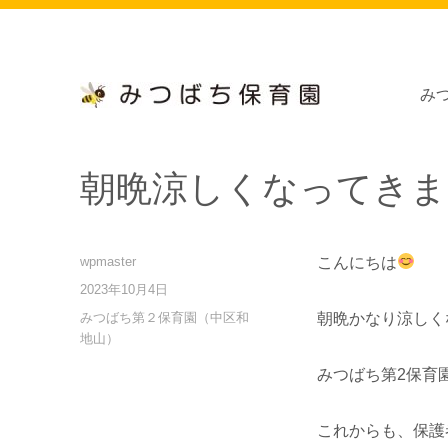
み
小規模保育施設、病児・病後児保育施設、浜松市南区瓜内町
浜松市認定 「みつばち保育
朝晩涼しくなってきま
投
wpmaster
こんにちは
稿
投
2023年10月4日
者
稿
カ
みつばち第２保育園（中区和
朝晩かなり涼しく
日:
テ
地山）
ゴ
みつばち第2保育
リ
ー
これからも、保護