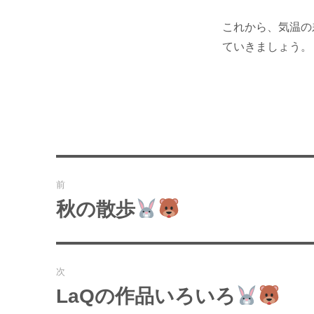
これから、気温の
ていきましょう。
投
前
稿
秋の散歩
過
去
ナ
の
ビ
投
次
稿:
ゲ
LaQの作品いろいろ
次
の