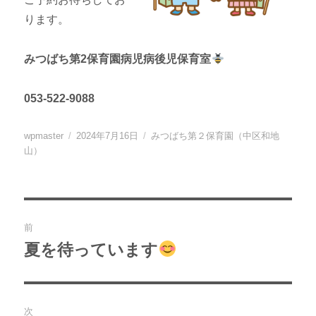
ります。
みつばち第2保育園病児病後児保育室
053-522-9088
投
投
カ
wpmaster
2024年7月16日
みつばち第２保育園（中区和地
稿
稿
テ
山）
者
日:
ゴ
リ
ー
投
前
稿
夏を待っています
過
去
ナ
の
ビ
投
次