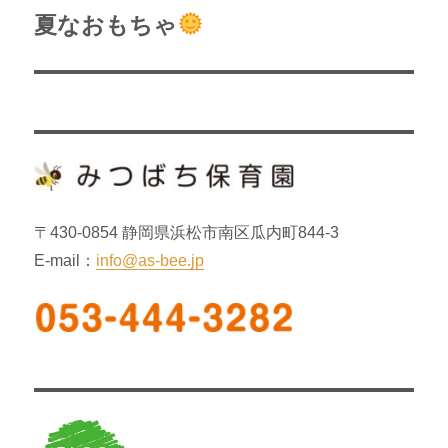
稿:
ゲ
夏なおもちゃ
次
の
ー
投
シ
稿:
ョ
ン
〒430-0854 静岡県浜松市南区瓜内町844-3
E-mail：
info@as-bee.jp