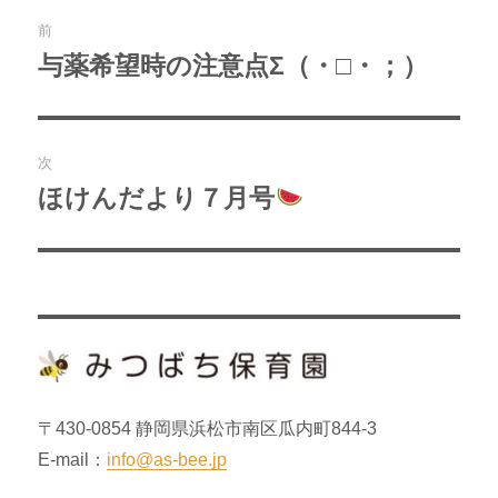
投
前
稿
与薬希望時の注意点Σ（・□・；）
過
去
ナ
の
ビ
投
次
稿:
ゲ
ほけんだより７月号
次
の
ー
投
シ
稿:
ョ
ン
〒430-0854 静岡県浜松市南区瓜内町844-3
E-mail：
info@as-bee.jp