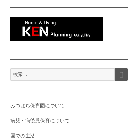
検
検
索
索
対
象:
みつばち保育園について
病児・病後児保育について
園での生活