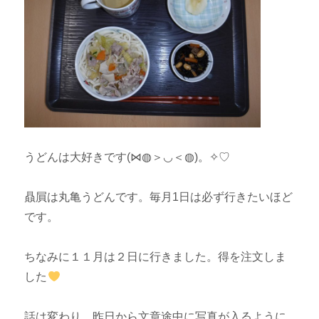
うどんは大好きです(⋈◍＞◡＜◍)。✧♡
贔屓は丸亀うどんです。毎月1日は必ず行きたいほど
です。
ちなみに１１月は２日に行きました。得を注文しま
した
話は変わり、昨日から文章途中に写真が入るように