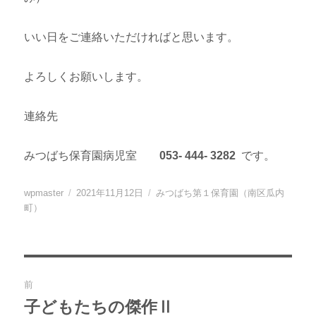
いい日をご連絡いただければと思います。
よろしくお願いします。
連絡先
みつばち保育園病児室
053- 444- 3282
です。
投
投
カ
wpmaster
2021年11月12日
みつばち第１保育園（南区瓜内
稿
稿
テ
町）
者
日:
ゴ
リ
ー
投
前
稿
子どもたちの傑作Ⅱ
過