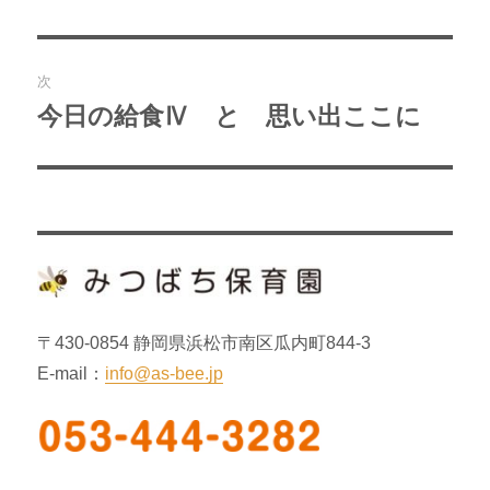
去
ナ
の
ビ
投
次
稿:
ゲ
今日の給食Ⅳ と 思い出ここに
次
の
ー
投
シ
稿:
ョ
ン
〒430-0854 静岡県浜松市南区瓜内町844-3
E-mail：
info@as-bee.jp