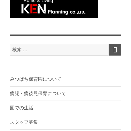
検
検
索
索
対
象:
みつばち保育園について
病児・病後児保育について
園での生活
スタッフ募集