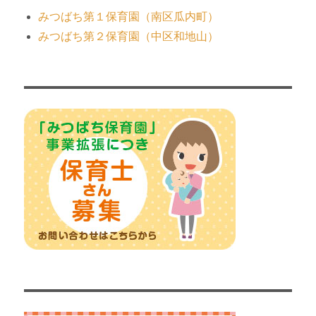
みつばち第１保育園（南区瓜内町）
みつばち第２保育園（中区和地山）