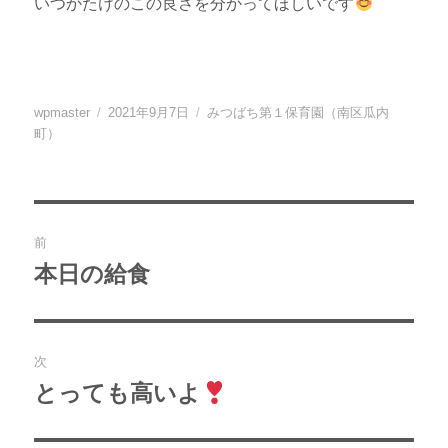
いつかたけのこの良さを分かってほしいです
投
投
カ
wpmaster
2021年9月7日
みつばち第１保育園（南区瓜内
稿
稿
テ
町）
者
日:
ゴ
リ
ー
投
前
稿
本日の給食
過
去
ナ
の
ビ
投
次
稿:
ゲ
とっても高いよ
次
の
ー
投