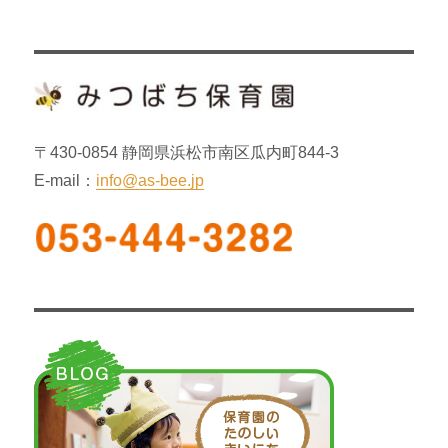
シ
稿:
ョ
ン
〒430-0854 静岡県浜松市南区瓜内町844-3
E-mail：
info@as-bee.jp