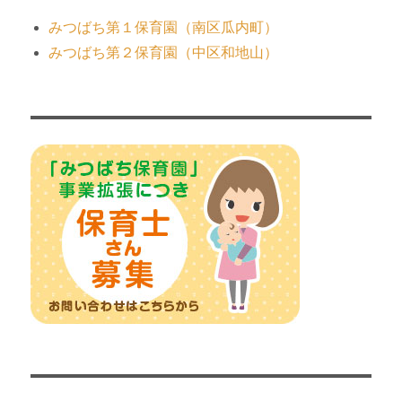
みつばち第１保育園（南区瓜内町）
みつばち第２保育園（中区和地山）