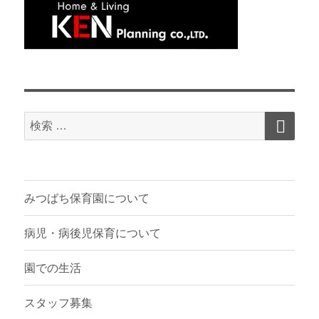
検
検
索
索
対
象:
みつばち保育園について
病児・病後児保育について
園での生活
スタッフ募集