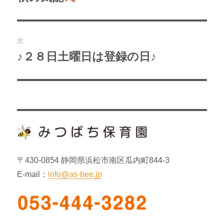
去
ナ
の
ビ
投
次
稿:
ゲ
♪２８日土曜日は登録の日♪
次
の
ー
投
シ
稿:
ョ
ン
〒430-0854 静岡県浜松市南区瓜内町844-3
E-mail：
info@as-bee.jp