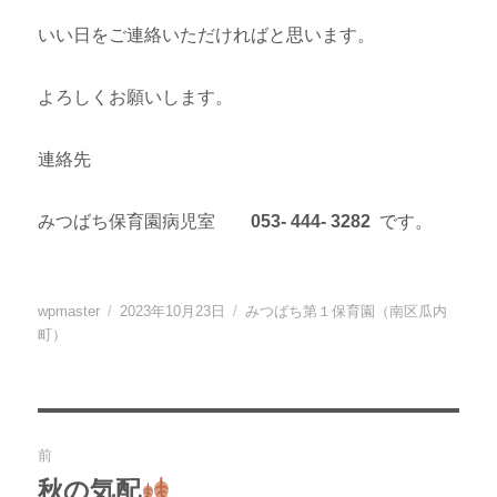
いい日をご連絡いただければと思います。
よろしくお願いします。
連絡先
みつばち保育園病児室
053- 444- 3282
です。
投
投
カ
wpmaster
2023年10月23日
みつばち第１保育園（南区瓜内
稿
稿
テ
町）
者
日:
ゴ
リ
ー
投
前
稿
秋の気配
過