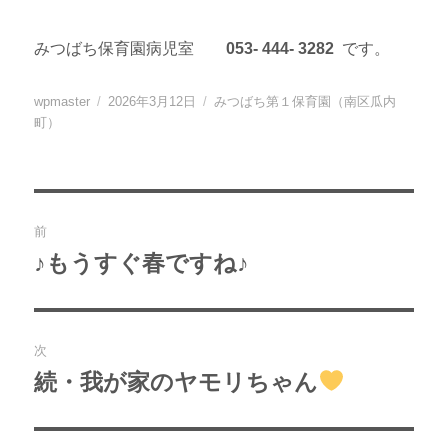
みつばち保育園病児室
053- 444- 3282
です。
投
投
カ
wpmaster
2026年3月12日
みつばち第１保育園（南区瓜内
稿
稿
テ
町）
者
日:
ゴ
リ
ー
投
前
稿
♪もうすぐ春ですね♪
過
去
ナ
の
ビ
投
次
稿:
ゲ
続・我が家のヤモリちゃん
次
の
ー
投