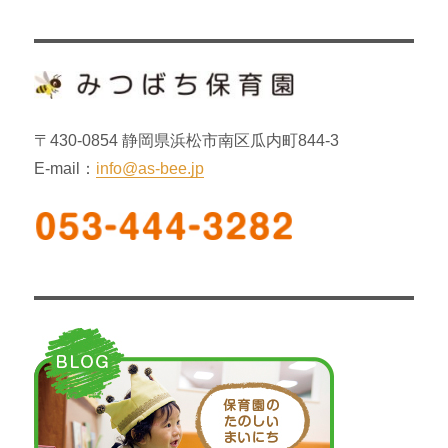
シ
稿:
ョ
ン
〒430-0854 静岡県浜松市南区瓜内町844-3
E-mail：
info@as-bee.jp