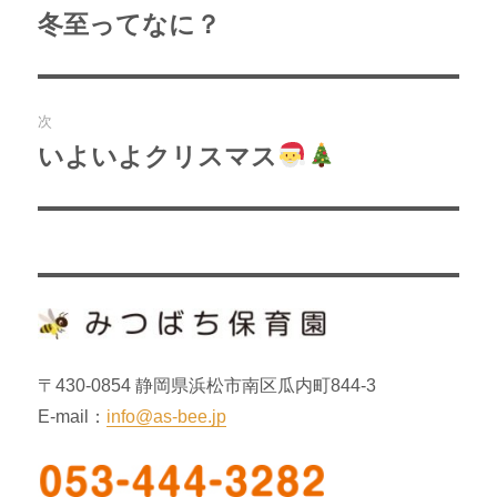
稿
冬至ってなに？
過
去
ナ
の
ビ
投
次
稿:
ゲ
いよいよクリスマス
次
の
ー
投
シ
稿:
ョ
ン
〒430-0854 静岡県浜松市南区瓜内町844-3
E-mail：
info@as-bee.jp