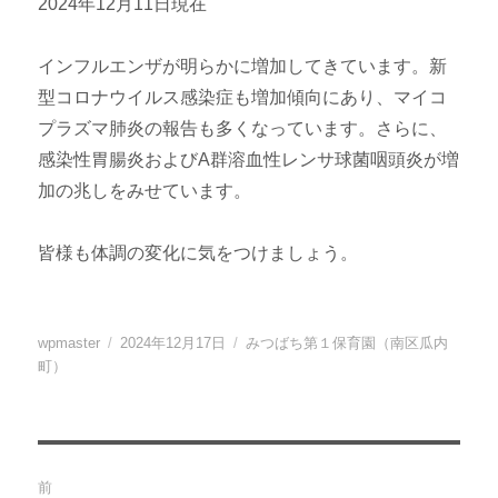
2024年12月11日現在
インフルエンザが明らかに増加してきています。新
型コロナウイルス感染症も増加傾向にあり、マイコ
プラズマ肺炎の報告も多くなっています。さらに、
感染性胃腸炎およびA群溶血性レンサ球菌咽頭炎が増
加の兆しをみせています。
皆様も体調の変化に気をつけましょう。
投
投
カ
wpmaster
2024年12月17日
みつばち第１保育園（南区瓜内
稿
稿
テ
町）
者
日:
ゴ
リ
ー
投
前