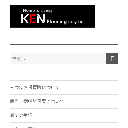
検
検
索
索
対
象:
みつばち保育園について
病児・病後児保育について
園での生活