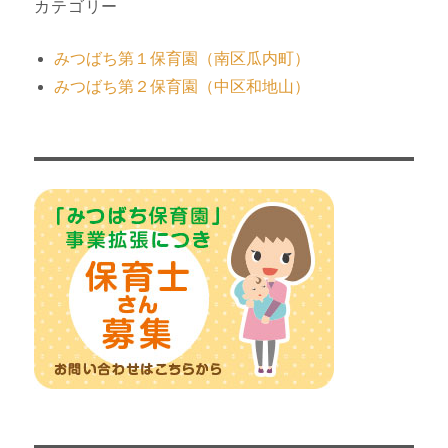
カテゴリー
みつばち第１保育園（南区瓜内町）
みつばち第２保育園（中区和地山）