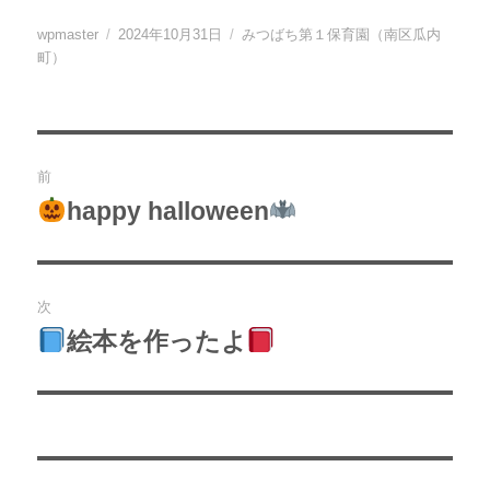
投
投
カ
wpmaster
2024年10月31日
みつばち第１保育園（南区瓜内
稿
稿
テ
町）
者
日:
ゴ
リ
ー
投
前
稿
happy halloween
過
去
ナ
の
ビ
投
次
稿:
ゲ
絵本を作ったよ
次
の
ー
投
シ
稿:
ョ