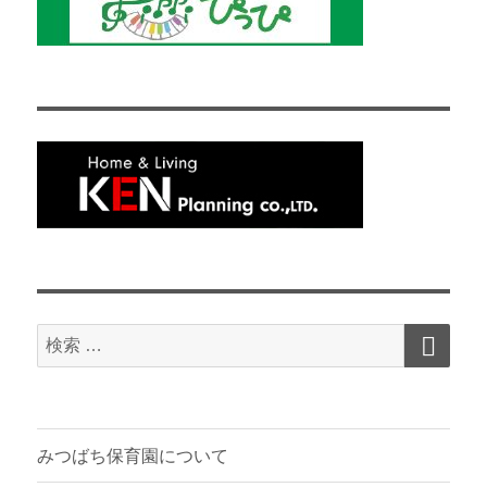
検
検
索
索
対
象:
みつばち保育園について