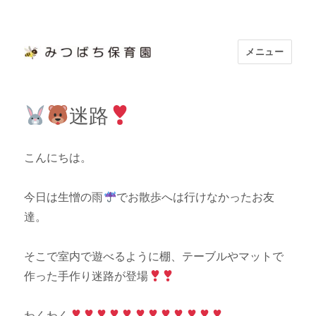
メニュー
浜松市認定 「みつばち保育園」
迷路
こんにちは。
今日は生憎の雨
でお散歩へは行けなかったお友
達。
そこで室内で遊べるように棚、テーブルやマットで
作った手作り迷路が登場
わくわく