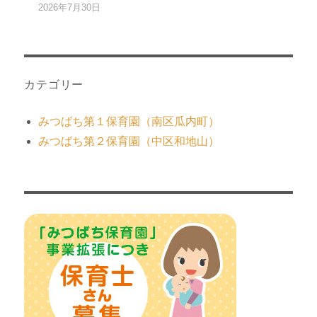
2026年7月30日
カテゴリー
みつばち第１保育園（南区瓜内町）
みつばち第２保育園（中区和地山）