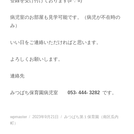
登録を受け付けております(#^.^#)
病児室のお部屋も見学可能です。（病児が不在時の
み）
いい日をご連絡いただければと思います。
よろしくお願いします。
連絡先
みつばち保育園病児室
053- 444- 3282
です。
投
投
カ
wpmaster
2023年9月21日
みつばち第１保育園（南区瓜内
稿
稿
テ
町）
者
日:
ゴ