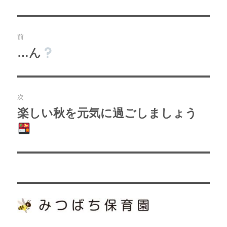
リ
ー
投
前
稿
…ん
過
去
ナ
の
ビ
投
次
稿:
ゲ
楽しい秋を元気に過ごしましょう
次
の
ー
投
シ
稿:
ョ
ン