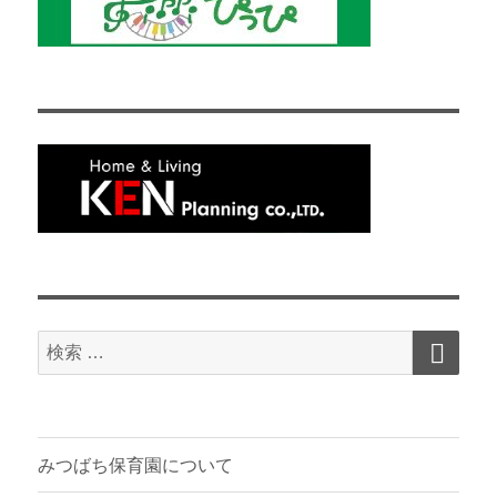
検
検
索
索
対
象:
みつばち保育園について