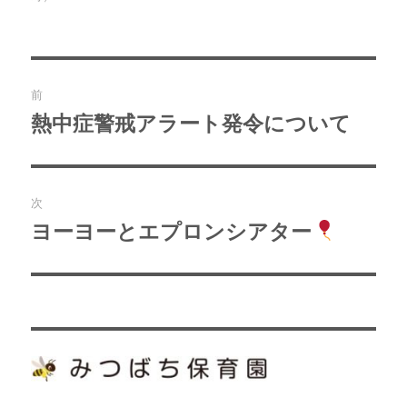
者
日:
ゴ
リ
ー
投
前
稿
熱中症警戒アラート発令について
過
去
ナ
の
ビ
投
次
稿:
ゲ
ヨーヨーとエプロンシアター
次
の
ー
投
シ
稿:
ョ
ン