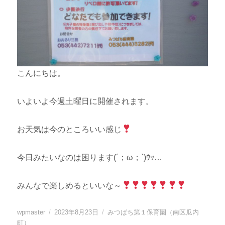
こんにちは。
いよいよ今週土曜日に開催されます。
お天気は今のところいい感じ
今日みたいなのは困ります(´；ω；`)ｳｯ…
みんなで楽しめるといいな～
投
投
カ
wpmaster
2023年8月23日
みつばち第１保育園（南区瓜内
稿
稿
テ
町）