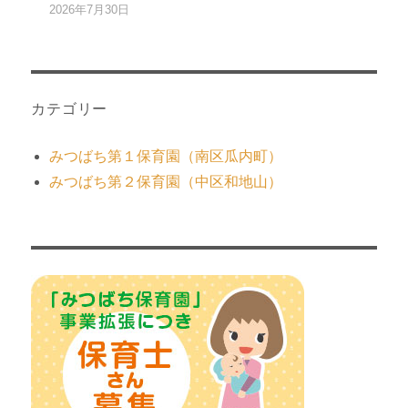
2026年7月30日
カテゴリー
みつばち第１保育園（南区瓜内町）
みつばち第２保育園（中区和地山）