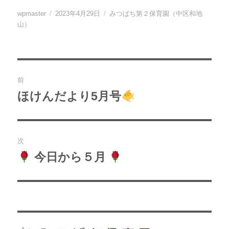
投
投
カ
wpmaster
2023年4月29日
みつばち第２保育園（中区和地
稿
稿
テ
山）
者
日:
ゴ
リ
ー
投
前
稿
ほけんだより5月号
過
去
ナ
の
ビ
投
次
稿:
ゲ
今日から５月
次
の
ー
投
シ
稿:
ョ