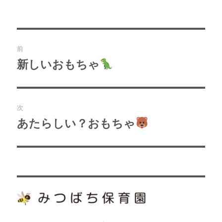
者
日:
ゴ
リ
ー
投
前
稿
新しいおもちゃ
過
去
ナ
の
ビ
投
次
稿:
ゲ
あたらしい？おもちゃ
次
の
ー
投
シ
稿:
ョ
ン