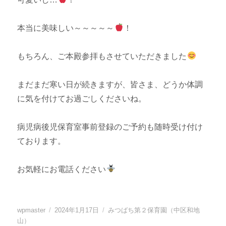
本当に美味しい～～～～～
！
もちろん、ご本殿参拝もさせていただきました
まだまだ寒い日が続きますが、皆さま、どうか体調
に気を付けてお過ごしくださいね。
病児病後児保育室事前登録のご予約も随時受け付け
ております。
お気軽にお電話ください
投
投
カ
wpmaster
2024年1月17日
みつばち第２保育園（中区和地
稿
稿
テ
山）