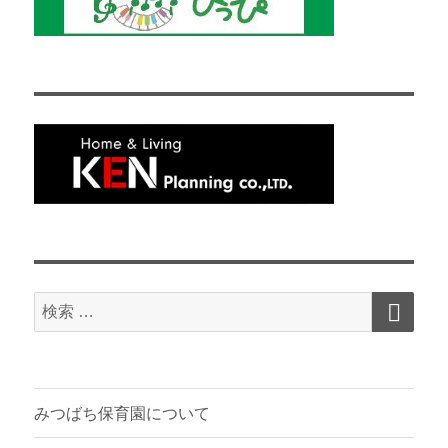
検
検
索
索
対
象:
みつばち保育園について