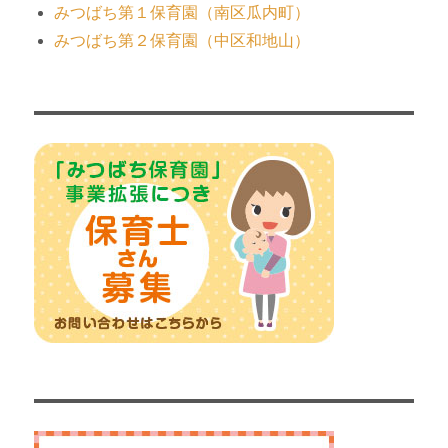
みつばち第１保育園（南区瓜内町）
みつばち第２保育園（中区和地山）