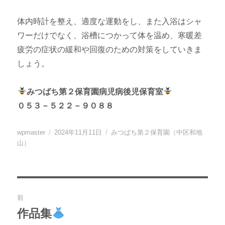
体内時計を整え、適度な運動をし、また入浴はシャ
ワーだけでなく、浴槽につかって体を温め、寒暖差
疲労の症状の緩和や回復のための対策をしていきま
しょう。
みつばち第２保育園病児病後児保育室
０５３－５２２－９０８８
投
投
カ
wpmaster
2024年11月11日
みつばち第２保育園（中区和地
稿
稿
テ
山）
者
日:
ゴ
リ
ー
投
前
稿
作品集
過