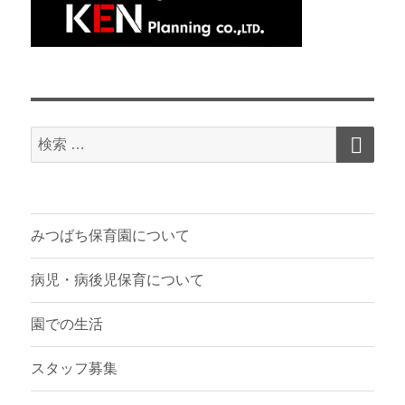
検
検
索
索
対
象:
みつばち保育園について
病児・病後児保育について
園での生活
スタッフ募集