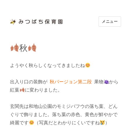
メニュー
浜松市認定 「みつばち保育園」
秋
ようやく秋らしくなってきましたね
出入り口の装飾が
秋バージョン第二段
果物
から
紅葉
に変わりました。
玄関先は和地山公園のモミジバフウの落ち葉、どん
ぐりで飾りました。落ち葉の赤色、黄色が鮮やかで
綺麗です
（写真だとわかりにくいですね
）