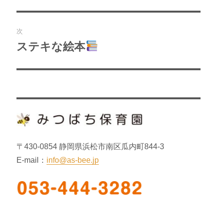
去
ナ
の
ビ
投
次
稿:
ゲ
ステキな絵本
次
の
ー
投
シ
稿:
ョ
ン
〒430-0854 静岡県浜松市南区瓜内町844-3
E-mail：
info@as-bee.jp