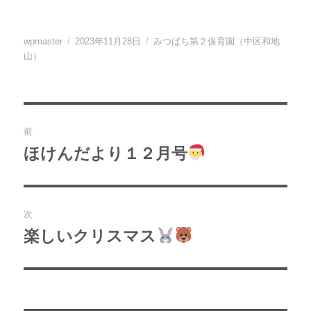
投
投
カ
wpmaster
2023年11月28日
みつばち第２保育園（中区和地
稿
稿
テ
山）
者
日:
ゴ
リ
ー
投
前
稿
ほけんだより１２月号
過
去
ナ
の
ビ
投
次
稿:
ゲ
楽しいクリスマス
次
の
ー
投
シ
稿: