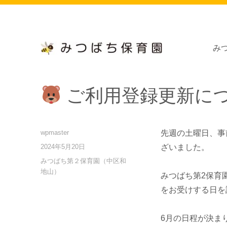
み
小規模保育施設、病児・病後児保育施設、浜松市南区瓜内町
浜松市認定 「みつばち保育
ご利用登録更新に
投
wpmaster
先週の土曜日、事
稿
投
2024年5月20日
ざいました。
者
稿
カ
みつばち第２保育園（中区和
日:
テ
地山）
みつばち第2保育
ゴ
をお受けする日を
リ
ー
6月の日程が決ま