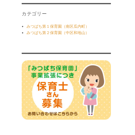
カテゴリー
みつばち第１保育園（南区瓜内町）
みつばち第２保育園（中区和地山）