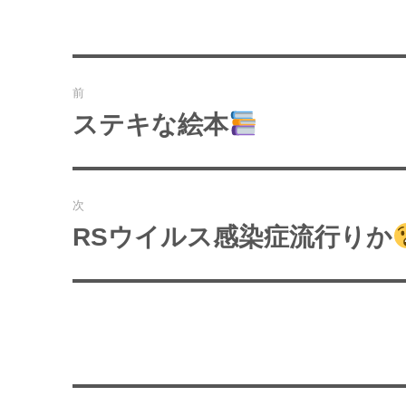
投
前
稿
ステキな絵本
過
去
ナ
の
ビ
投
次
稿:
ゲ
RSウイルス感染症流行りか
次
の
ー
投
シ
稿:
ョ
ン