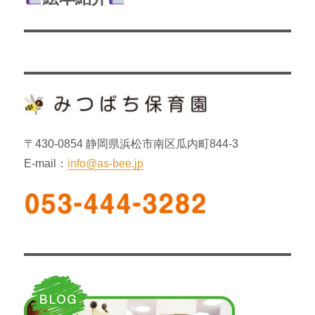
の
ー
投
シ
稿:
ョ
ン
〒430-0854 静岡県浜松市南区瓜内町844-3
E-mail：
info@as-bee.jp