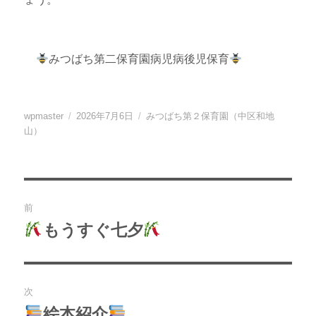
みつばち第二保育園病児病後児保育
投
投
カ
wpmaster
2026年7月6日
みつばち第２保育園（中区和地
稿
稿
テ
山）
者
日:
ゴ
リ
ー
投
前
稿
もうすぐ七夕
過
去
ナ
の
ビ
投
次
稿:
ゲ
絵本紹介
次