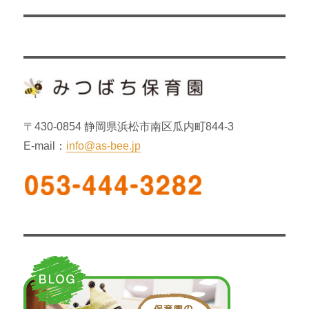
の
ー
投
シ
稿:
ョ
ン
〒430-0854 静岡県浜松市南区瓜内町844-3
E-mail：
info@as-bee.jp