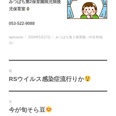
みつばち第2保育園病児病後
児保育室
053-522-9088
投
投
カ
wpmaster
2024年5月27日
みつばち第２保育園（中区和地
稿
稿
テ
山）
者
日:
ゴ
リ
ー
投
前
稿
RSウイルス感染症流行りか
過
去
ナ
の
ビ
投
次
稿:
ゲ
今が旬そら豆
次