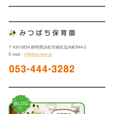
の
ー
投
シ
稿:
ョ
ン
〒430-0854 静岡県浜松市南区瓜内町844-3
E-mail：
info@as-bee.jp