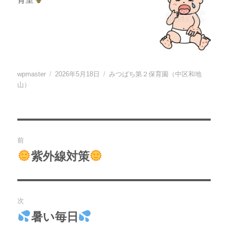
投
投
カ
wpmaster
2026年5月18日
みつばち第２保育園（中区和地
稿
稿
テ
山）
者
日:
ゴ
リ
ー
投
前
稿
紫外線対策
過
去
ナ
の
ビ
投
次
稿:
ゲ
暑い毎日
次